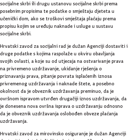
socijalne skrbi ili drugu ustanovu socijalne skrbi prema
posebnim propisima te podatke o smještaju djeteta u
učenički dom, ako se troškovi smještaja plaćaju prema
propisu kojim se uređuju naknade i usluge u sustavu
socijalne skrbi.
Hrvatski zavod za socijalni rad je dužan Agenciji dostaviti i
druge podatke s kojima raspolaže u okviru obavljanja
svojih ovlasti, a koje su od utjecaja na ostvarivanje prava
na privremeno uzdržavanje, ukidanje rješenja o
priznavanju prava, pitanje povrata isplaćenih iznosa
privremenog uzdržavanja i naknade štete, a posebno
okolnost da je obveznik uzdržavanja preminuo, da je
ovršnom ispravom utvrđen drugačiji iznos uzdržavanja, da
je donesena nova ovršna isprava o uzdržavanju odnosno
da je obveznik uzdržavanja oslobođen obveze plaćanja
uzdržavanja.
Hrvatski zavod za mirovinsko osiguranje je dužan Agenciji
dostaviti podatak je li dijete koje je završilo redovno