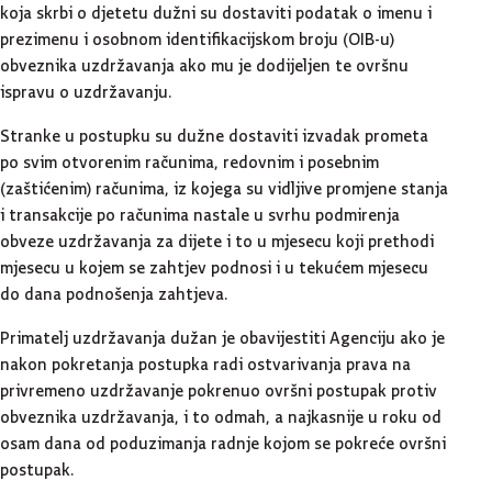
koja skrbi o djetetu dužni su dostaviti podatak o imenu i
prezimenu i osobnom identifikacijskom broju (OIB-u)
obveznika uzdržavanja ako mu je dodijeljen te ovršnu
ispravu o uzdržavanju.
Stranke u postupku su dužne dostaviti izvadak prometa
po svim otvorenim računima, redovnim i posebnim
(zaštićenim) računima, iz kojega su vidljive promjene stanja
i transakcije po računima nastale u svrhu podmirenja
obveze uzdržavanja za dijete i to u mjesecu koji prethodi
mjesecu u kojem se zahtjev podnosi i u tekućem mjesecu
do dana podnošenja zahtjeva.
Primatelj uzdržavanja dužan je obavijestiti Agenciju ako je
nakon pokretanja postupka radi ostvarivanja prava na
privremeno uzdržavanje pokrenuo ovršni postupak protiv
obveznika uzdržavanja, i to odmah, a najkasnije u roku od
osam dana od poduzimanja radnje kojom se pokreće ovršni
postupak.