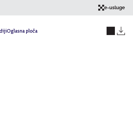
e-usluge
iji
Oglasna ploča