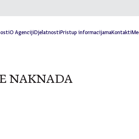
osti
O Agenciji
Djelatnosti
Pristup informacijama
Kontakti
Med
TE NAKNADA