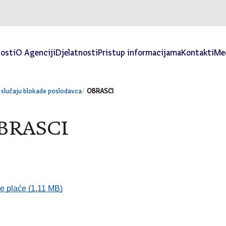
osti
O Agenciji
Djelatnosti
Pristup informacijama
Kontakti
Med
 slučaju blokade poslodavca
OBRASCI
BRASCI
ne plaće (1.11 MB)