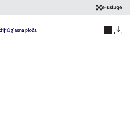
e-usluge
iji
Oglasna ploča