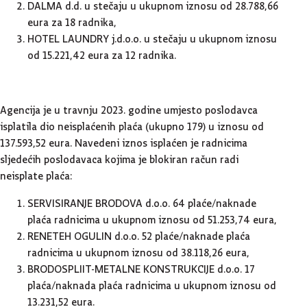
DALMA d.d. u stečaju u ukupnom iznosu od 28.788,66
eura za 18 radnika,
HOTEL LAUNDRY j.d.o.o. u stečaju u ukupnom iznosu
od 15.221,42 eura za 12 radnika.
Agencija je u travnju 2023. godine umjesto poslodavca
isplatila dio neisplaćenih plaća (ukupno 179) u iznosu od
137.593,52 eura. Navedeni iznos isplaćen je radnicima
sljedećih poslodavaca kojima je blokiran račun radi
neisplate plaća:
SERVISIRANJE BRODOVA d.o.o. 64 plaće/naknade
plaća radnicima u ukupnom iznosu od 51.253,74 eura,
RENETEH OGULIN d.o.o. 52 plaće/naknade plaća
radnicima u ukupnom iznosu od 38.118,26 eura,
BRODOSPLIIT-METALNE KONSTRUKCIJE d.o.o. 17
plaća/naknada plaća radnicima u ukupnom iznosu od
13.231,52 eura.