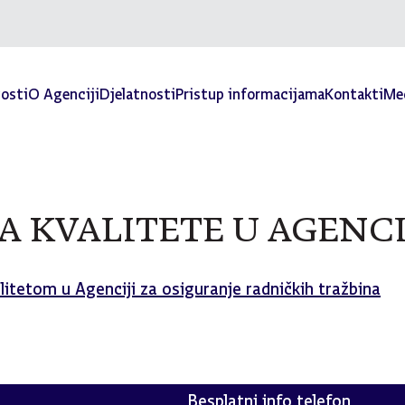
osti
O Agenciji
Djelatnosti
Pristup informacijama
Kontakti
Med
A KVALITETE U AGENCI
litetom u Agenciji za osiguranje radničkih tražbina
Besplatni info telefon