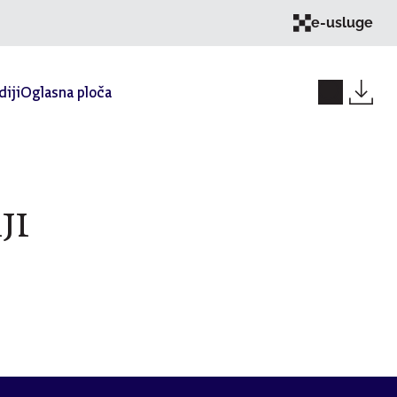
e-usluge
iji
Oglasna ploča
JI